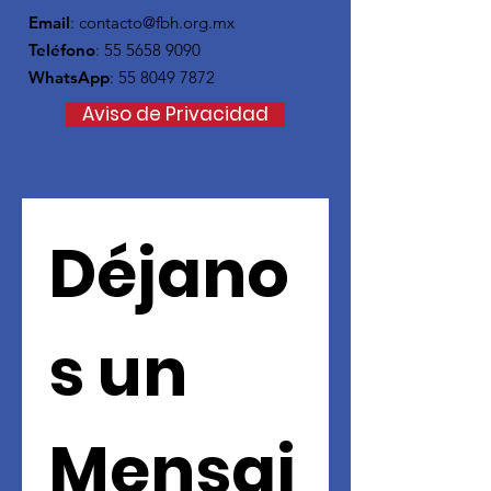
Email
:
contacto@fbh.org.mx
Teléfono
:
55 5658 9090
WhatsApp
:
55 8049 7872
Aviso de Privacidad
Déjano
s un 
Mensaj