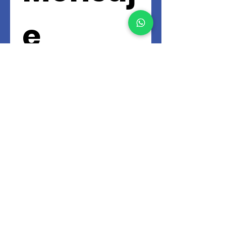
e
Ingresa tu email aquí
Nombre
*
Teléfono
*
Detalla tu Mensaje