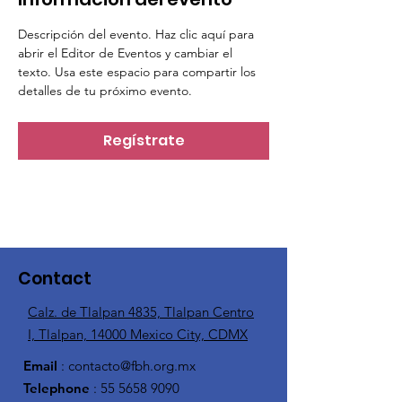
Descripción del evento. Haz clic aquí para 
abrir el Editor de Eventos y cambiar el 
texto. Usa este espacio para compartir los 
detalles de tu próximo evento.
Regístrate
Contact
Calz. de Tlalpan 4835, Tlalpan Centro
I, Tlalpan, 14000 Mexico City, CDMX
Email
:
contacto@fbh.org.mx
Telephone
:
55 5658 9090