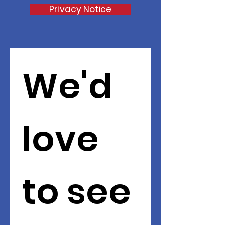
Privacy Notice
We'd 
love 
to see 