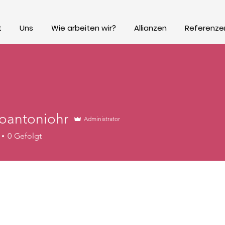
t
Uns
Wie arbeiten wir?
Allianzen
Referenze
goantoniohr
Administrator
0
Gefolgt